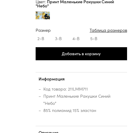
Цвет:
Принт Маленькие Ракушки Синий
"Небо"
Размер
Таблица размеров
2-B
3-B
4-B
5-B
Добавить в корзину
Информация
Код товара: 211LMM711
Принт Маленькие Ракушки Синий
"Небо"
85% полиамид 15% эластан
Описание