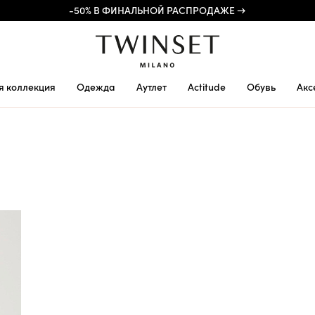
-50% В ФИНАЛЬНОЙ РАСПРОДАЖЕ →
я коллекция
Одежда
Аутлет
Actitude
Обувь
Акс