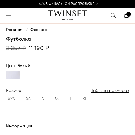
-50% В ФИНАЛЬНОЙ РАСПРОДАЖЕ →
Главная
Одежда
Футболка
3 357 ₽
11 190 ₽
Цвет:
Белый
Размер
Таблица размеров
XXS
XS
S
M
L
XL
Информация