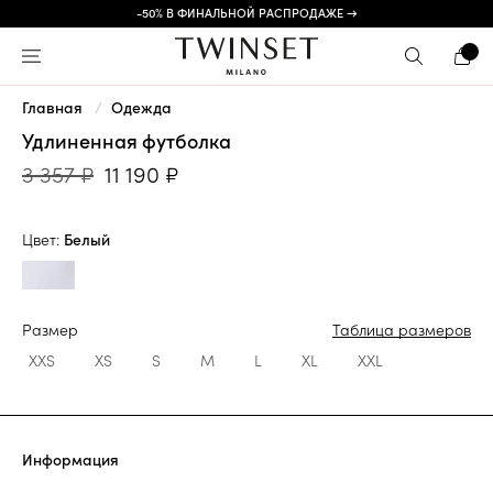
-50% В ФИНАЛЬНОЙ РАСПРОДАЖЕ →
Главная
Одежда
Удлиненная футболка
3 357 ₽
11 190 ₽
Цвет:
Белый
Размер
Таблица размеров
XXS
XS
S
M
L
XL
XXL
Информация