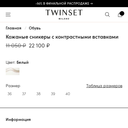
-50% В ФИНАЛЬНОЙ РАСПРОДАЖЕ →
Главная
Обувь
Кожаные сникеры с контрастными вставками
11 050 ₽
22 100 ₽
Цвет:
Белый
Размер
Таблица размеров
36
37
38
39
40
Информация