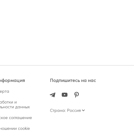
информация
Подпишитесь на нас
ферта
аботки и
ьности данных
Страна: Россия
ское соглашение
ношении cookie