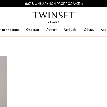
-50% В ФИНАЛЬНОЙ РАСПРОДАЖЕ →
я коллекция
Одежда
Аутлет
Actitude
Обувь
Акс